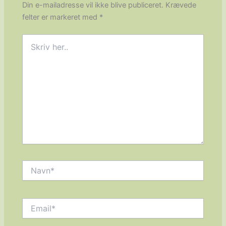
Din e-mailadresse vil ikke blive publiceret.
Krævede
felter er markeret med
*
Skriv
her..
Navn*
Email*