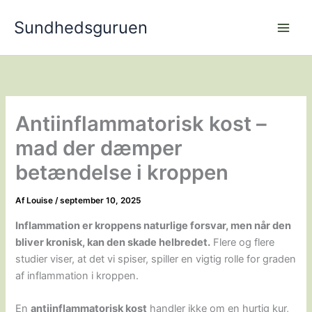
Gå
Sundhedsguruen
til
indholdet
Antiinflammatorisk kost –
mad der dæmper
betændelse i kroppen
Af
Louise
/
september 10, 2025
Inflammation er kroppens naturlige forsvar, men når den
bliver kronisk, kan den skade helbredet.
Flere og flere
studier viser, at det vi spiser, spiller en vigtig rolle for graden
af inflammation i kroppen.
En
antiinflammatorisk kost
handler ikke om en hurtig kur,