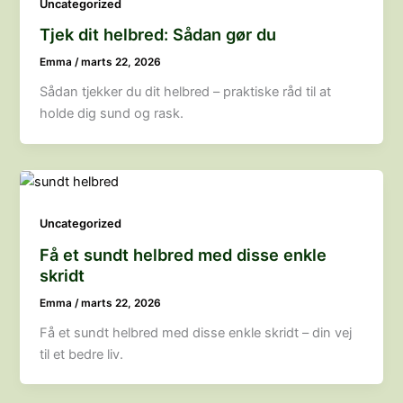
Uncategorized
Tjek dit helbred: Sådan gør du
Emma
/
marts 22, 2026
Sådan tjekker du dit helbred – praktiske råd til at
holde dig sund og rask.
Uncategorized
Få et sundt helbred med disse enkle
skridt
Emma
/
marts 22, 2026
Få et sundt helbred med disse enkle skridt – din vej
til et bedre liv.