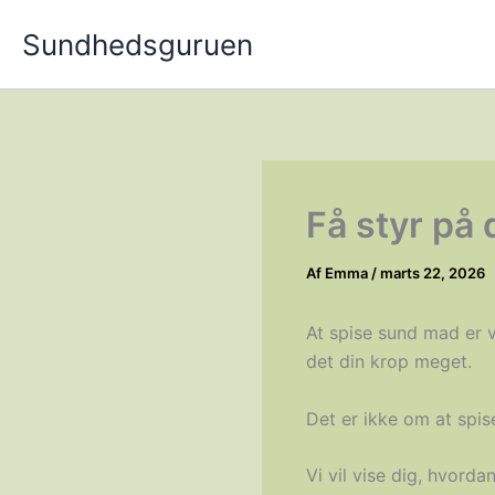
Gå
Sundhedsguruen
til
indholdet
Få styr på 
Af
Emma
/
marts 22, 2026
At spise sund mad er v
det din krop meget.
Det er ikke om at spise
Vi vil vise dig, hvord