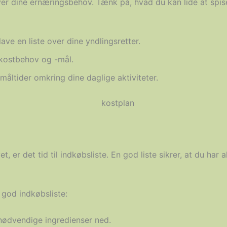
er dine ernæringsbehov. Tænk på, hvad du kan lide at spis
ave en liste over dine yndlingsretter.
 kostbehov og -mål.
måltider omkring dine daglige aktiviteter.
, er det tid til indkøbsliste. En god liste sikrer, at du har a
n god indkøbsliste:
 nødvendige ingredienser ned.