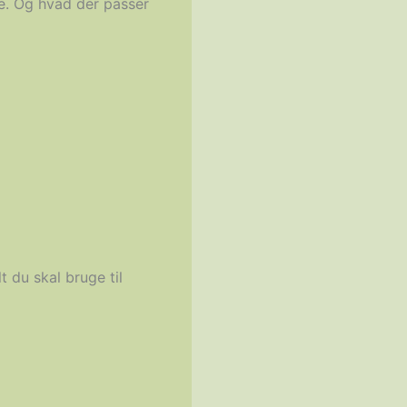
e. Og hvad der passer
lt du skal bruge til