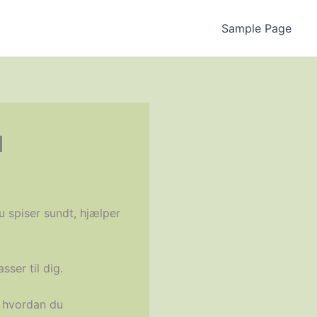
Sample Page
d
u spiser sundt, hjælper
sser til dig.
g hvordan du