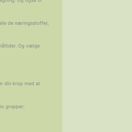
øgning. Og også til
lle de næringsstoffer,
måltider. Og vælge
per din krop med at
to grupper: