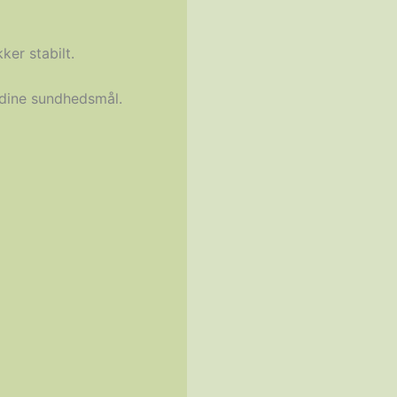
ker stabilt.
å dine sundhedsmål.