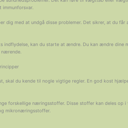
abe sundhedsproblemer. Det kan føre til
vægttab
eller vægt
t immunforsvar.
er dig med at undgå disse problemer. Det sikrer, at du får a
ts indflydelse, kan du starte at ændre. Du kan ændre dine 
e nærende.
incipper
t, skal du kende til nogle vigtige regler. En god kost hjæl
ge forskellige næringsstoffer. Disse stoffer kan deles op i 
g mikronæringsstoffer.