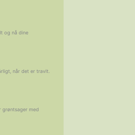
dt og nå dine
igt, når det er travlt.
ler grøntsager med