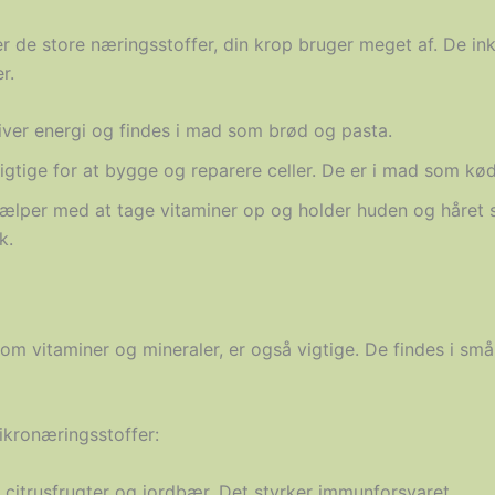
 de store næringsstoffer, din krop bruger meget af. De ink
r.
iver energi og findes i mad som brød og pasta.
vigtige for at bygge og reparere celler. De er i mad som kø
jælper med at tage vitaminer op og holder huden og håret 
k.
som vitaminer og mineraler, er også vigtige. De findes i 
ikronæringsstoffer:
i citrusfrugter og jordbær. Det styrker immunforsvaret.