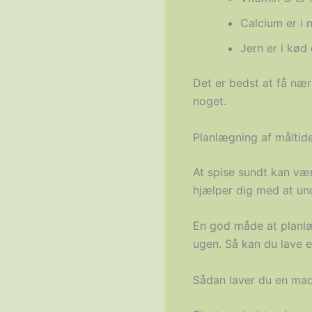
Calcium er i 
Jern er i kød
Det er bedst at få næri
noget.
Planlægning af måltid
At spise sundt kan væ
hjælper dig med at und
En god måde at planlæg
ugen. Så kan du lave e
Sådan laver du en ma