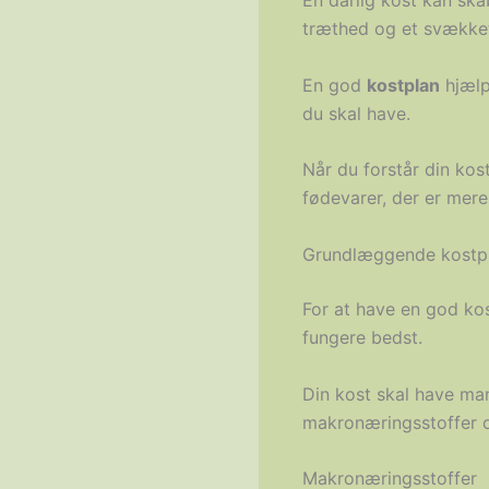
En dårlig kost kan sk
træthed og et svække
En god
kostplan
hjælp
du skal have.
Når du forstår din kos
fødevarer, der er mer
Grundlæggende kostpr
For at have en god kos
fungere bedst.
Din kost skal have man
makronæringsstoffer o
Makronæringsstoffer