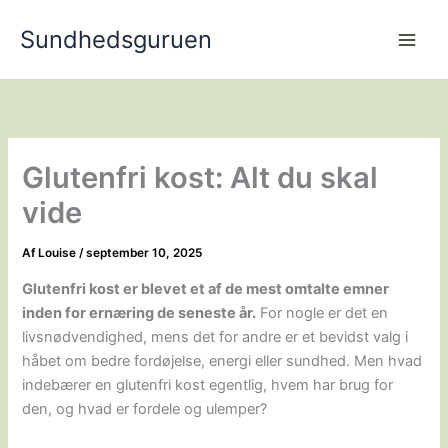
Gå
Sundhedsguruen
til
indholdet
Glutenfri kost: Alt du skal
vide
Af
Louise
/
september 10, 2025
Glutenfri kost er blevet et af de mest omtalte emner
inden for ernæring de seneste år.
For nogle er det en
livsnødvendighed, mens det for andre er et bevidst valg i
håbet om bedre fordøjelse, energi eller sundhed. Men hvad
indebærer en glutenfri kost egentlig, hvem har brug for
den, og hvad er fordele og ulemper?