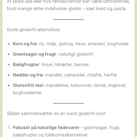
At spise ude eller hos familie/venner kan være udfordrende,
fordi mange retter indeholder gluten – især brød og pasta.
Gode glutenfri alternativer
Korn og frø
: ris, majs, quinoa, hirse, amarant, boghvede
Grøntsager og frugt
: naturligt glutenfri
Bælgfrugter
: linser, kikærter, bønner
Nødder og frø
: mandler, valnødder, chiafrø, hørfrø
Glutenfrit mel
: mandelmel, kokosmel, rismel, majsmel,
boghvedemel
Sådan sammensætter du en sund glutenfri kost
Fokusér på naturlige fødevarer
– grøntsager, frugt,
bælgfrugter og fuldkornsalternativer.