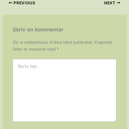
PREVIOUS
NEXT
Skriv en kommentar
Din e-mailadresse vil ikke blive publiceret.
Krævede
felter er markeret med
*
Skriv
her..