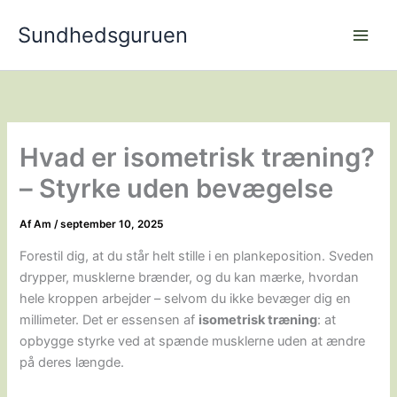
Gå
Sundhedsguruen
til
indholdet
Hvad er isometrisk træning?
– Styrke uden bevægelse
Af
Am
/
september 10, 2025
Forestil dig, at du står helt stille i en plankeposition. Sveden
drypper, musklerne brænder, og du kan mærke, hvordan
hele kroppen arbejder – selvom du ikke bevæger dig en
millimeter. Det er essensen af
isometrisk træning
: at
opbygge styrke ved at spænde musklerne uden at ændre
på deres længde.