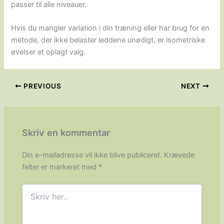
passer til alle niveauer.
Hvis du mangler variation i din træning eller har brug for en
metode, der ikke belaster leddene unødigt, er isometriske
øvelser et oplagt valg.
PREVIOUS
NEXT
Skriv en kommentar
Din e-mailadresse vil ikke blive publiceret.
Krævede
felter er markeret med
*
Skriv
her..