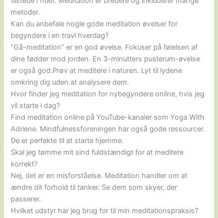
tilstede i nuet. Meditation er bredere og inkluderer mange
metoder.
Kan du anbefale nogle gode meditation øvelser for
begyndere i en travl hverdag?
“Gå-meditation” er en god øvelse. Fokuser på følelsen af
dine fødder mod jorden. En 3-minutters pusterum-øvelse
er også god.Prøv at meditere i naturen. Lyt til lydene
omkring dig uden at analysere dem.
Hvor finder jeg meditation for nybegyndere online, hvis jeg
vil starte i dag?
Find meditation online på YouTube-kanaler som Yoga With
Adriene. Mindfulnessforeningen har også gode ressourcer.
De er perfekte til at starte hjemme.
Skal jeg tømme mit sind fuldstændigt for at meditere
korrekt?
Nej, det er en misforståelse. Meditation handler om at
ændre dit forhold til tanker. Se dem som skyer, der
passerer.
Hvilket udstyr har jeg brug for til min meditationspraksis?