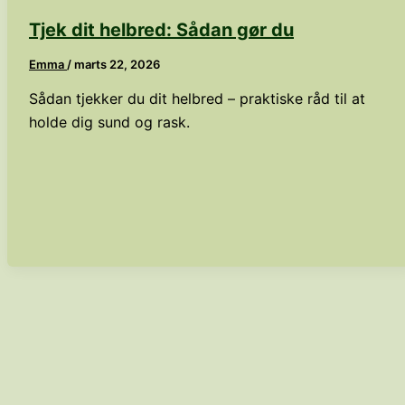
Tjek dit helbred: Sådan gør du
Emma
/
marts 22, 2026
Sådan tjekker du dit helbred – praktiske råd til at
holde dig sund og rask.