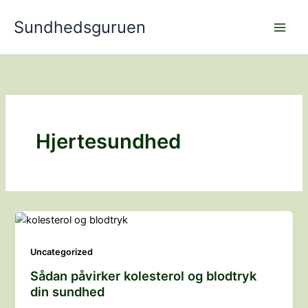
Gå
Sundhedsguruen
til
indholdet
Hjertesundhed
Uncategorized
Sådan påvirker kolesterol og blodtryk
din sundhed