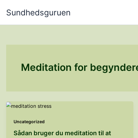
Gå
Sundhedsguruen
til
indholdet
Meditation for begynder
Uncategorized
Sådan bruger du meditation til at