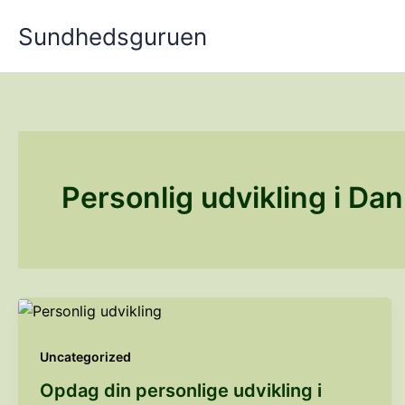
Gå
Sundhedsguruen
til
indholdet
Personlig udvikling i Da
Uncategorized
Opdag din personlige udvikling i