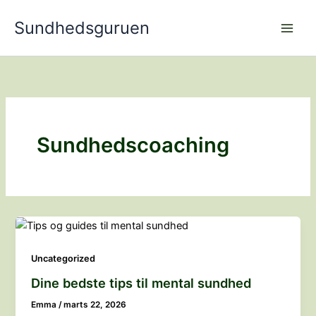
Gå
Sundhedsguruen
til
indholdet
Sundhedscoaching
Uncategorized
Dine bedste tips til mental sundhed
Emma
/
marts 22, 2026