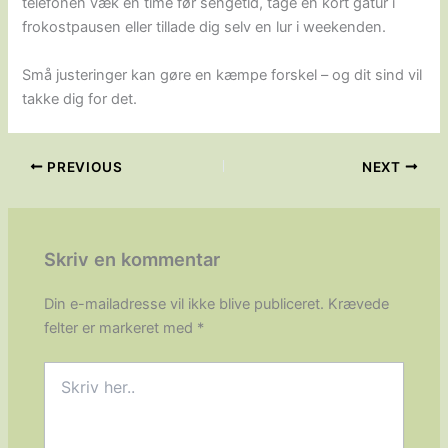
telefonen væk en time før sengetid, tage en kort gåtur i
frokostpausen eller tillade dig selv en lur i weekenden.
Små justeringer kan gøre en kæmpe forskel – og dit sind vil
takke dig for det.
PREVIOUS
NEXT
Skriv en kommentar
Din e-mailadresse vil ikke blive publiceret.
Krævede
felter er markeret med
*
Skriv
her..