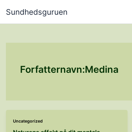
Gå
Sundhedsguruen
til
indholdet
Forfatternavn:Medina
Uncategorized