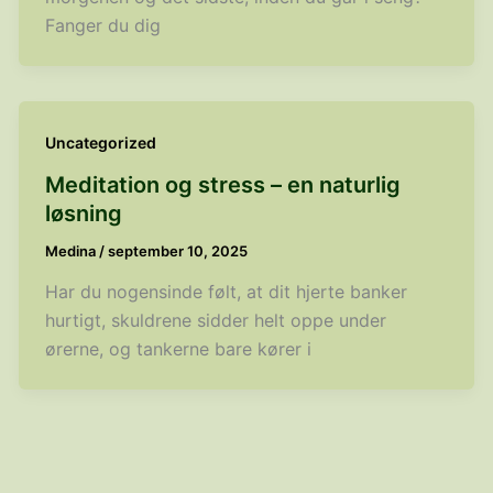
Fanger du dig
Uncategorized
Meditation og stress – en naturlig
løsning
Medina
/
september 10, 2025
Har du nogensinde følt, at dit hjerte banker
hurtigt, skuldrene sidder helt oppe under
ørerne, og tankerne bare kører i