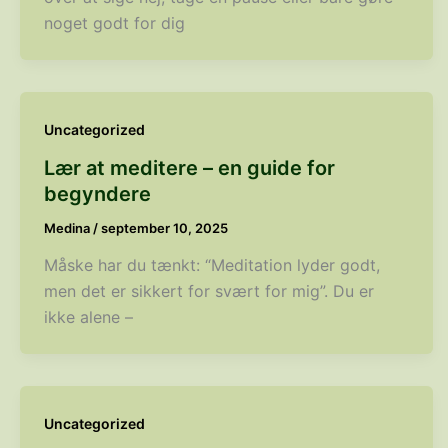
noget godt for dig
Uncategorized
Lær at meditere – en guide for
begyndere
Medina
/
september 10, 2025
Måske har du tænkt: “Meditation lyder godt,
men det er sikkert for svært for mig”. Du er
ikke alene –
Uncategorized