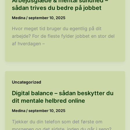
Arbejdsglæde & mental sundhed –
sådan trives du bedre på jobbet
Medina
/
september 10, 2025
Hvor meget tid bruger du egentlig på dit
arbejde? For de fleste fylder jobbet en stor del
af hverdagen –
Uncategorized
Digital balance – sådan beskytter du
dit mentale helbred online
Medina
/
september 10, 2025
Tjekker du din telefon som det første om
morgenen og det sidste, inden du går i seng?