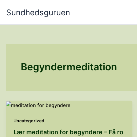
Gå
Sundhedsguruen
til
indholdet
Begyndermeditation
Uncategorized
Lær meditation for begyndere – Få ro